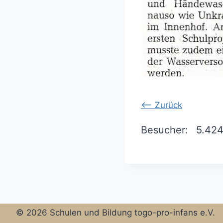
<-- Zurück
Besucher:
5.42
© 2026 Schulen und Bildung togo-pro-infans e.V.