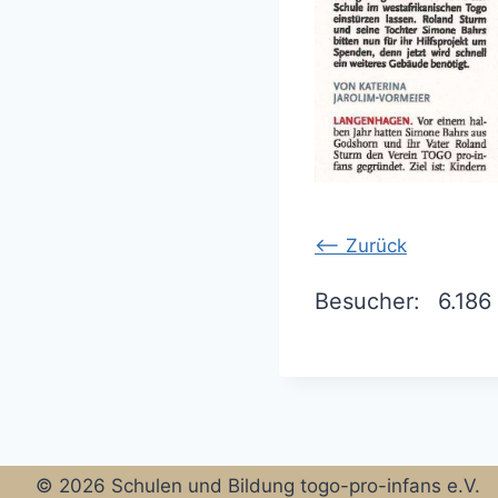
<-- Zurück
Besucher:
6.186
© 2026 Schulen und Bildung togo-pro-infans e.V.