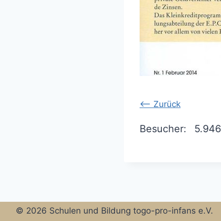
<-- Zurück
Besucher:
5.946
© 2026 Schulen und Bildung togo-pro-infans e.V.